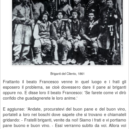
Briganti del Cilento, 1861
Frattanto il beato Francesco venne in quel luogo e i frati gli
esposero il problema, se cioè dovessero dare il pane ai briganti
oppure no. E disse loro il beato Francesco: 'Se farete come vi dirò
confido che guadagnerete le loro anime.'
E aggiunse: 'Andate, procuratevi del buon pane e del buon vino,
portateli a loro nei boschi dove sapete che si trovano e chiamateli
gridando: - Fratelli briganti, venite da noi! Siamo i frati e vi portiamo
pane buono e buon vino. - Essi verranno subito da voi. Allora voi