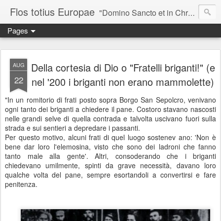
Flos totius Europae
"Domino Sancto et in Christo Patri, Romanae pulcherrimo Ecclesiae Decori, totius Europae flaccentis augustissimo quasi cuidam Flori, egregio Speculatori, Theoria utpote divinae Castalitatis perito, ego, Bar-iona (vilis Columba), in Christo mitto Salutem." ~*~*~*~*~*~ Sancti Columbani, Epistula I ad Gregorium papae, AD 600
Pages
Della cortesia di Dio o "Fratelli briganti!" (e
AUG
22
nel '200 i briganti non erano mammolette)
"In un romitorio di frati posto sopra Borgo San Sepolcro, venivano
ogni tanto dei briganti a chiedere il pane. Costoro stavano nascosti
nelle grandi selve di quella contrada e talvolta uscivano fuori sulla
strada e sui sentieri a depredare i passanti.
Per questo motivo, alcuni frati di quel luogo sostenev ano: 'Non è
bene dar loro l'elemosina, visto che sono dei ladroni che fanno
tanto male alla gente'. Altri, consoderando che i briganti
chiedevano umilmente, spinti da grave necessità, davano loro
qualche volta del pane, sempre esortandoli a convertirsi e fare
penitenza.