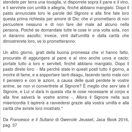
stendete per terra una tovaglia, vi disporrete sopra il pane e il vino,
e li servirete con umiltà e allegria, finché abbiano mangiato. Dopo il
pasto annunciate loro le parole del Signore e alla fine fate loro
questa prima richiesta per amore di Dio: che vi promettano di non
percuotere nessuno e di non fare del male ad alcuno nella
persona. Poiché se domandate tutte le cose in una volta sola, non
vi daranno ascolto; invece, vinti dall'umiltà e dalla carità che
dimostrerete loro, ve lo prometteranno.
Un altro giorno, grati della buona promessa che vi hanno fatto,
procurate di aggiungere al pane e al vino anche uova e cacio;
portate tutto a loro e serviteli, finché abbiano mangiato. Dopo il
pasto direte loro: - Ma perché state in questi posti tutto il giorno, a
morire di fame, e a sopportare tanti disagu, facendo tanto male con
il pensiero e con le azioni, a causa delle quali perdete le vostre
anime, se non vi converitrete al Signore? È meglio che serv iate il
Signore, e Lui vi darà in questa vita le cose necessarie al corpo e
alla fine salverà le vostre anime -. Allora il Signore nella sua
misericordia li ispirerà a ravvedersi grazie alla vostra umiltà e alla
carità che avrete loro mostrato."
Da
Francesco e il Sultano
di Gwenolé Jeusset, Jaca Book 2016,
pag. 37