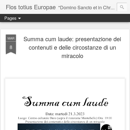
Flos totius Europae
"Domino Sancto et in Christo Patri, Romanae pulcherrimo Ecclesiae Decori, totius Europae flaccentis augustissimo quasi cuidam Flori, egregio Speculatori, Theoria utpote divinae Castalitatis perito, ego, Bar-iona (vilis Columba), in Christo mitto Salutem." ~*~*~*~*~*~ Sancti Columbani, Epistula I ad Gregorium papae, AD 600
Pages
Summa cum laude: presentazione dei
MAR
contenuti e delle circostanze di un
8
miracolo